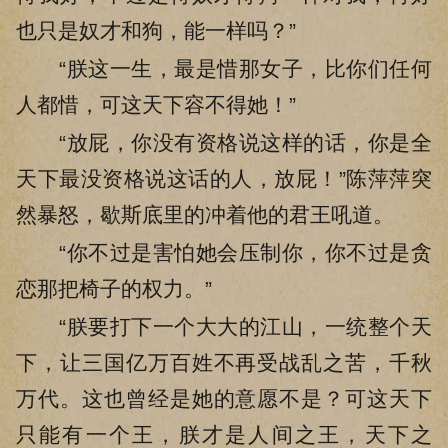
也只是奴才和狗，能一样吗？”
“朕这一生，最是惜那女子，比你们任何
人都惜，可这天下容不得她！”
“放屁，你没有资格说这样的话，你是全
天下最没资格说这话的人，放屁！”陈萍萍突
然暴怒，歇斯底里的冲着他的君王吼道。
“你不过是害怕她会压制你，你不过是贪
恋那把椅子的权力。”
“朕要打下一个大大的江山，一统整个天
下，让三国亿万百姓不再受战乱之苦，千秋
万代。这也曾经是她的意愿不是？可这天下
只能有一个王，朕才是人间之王，天下之