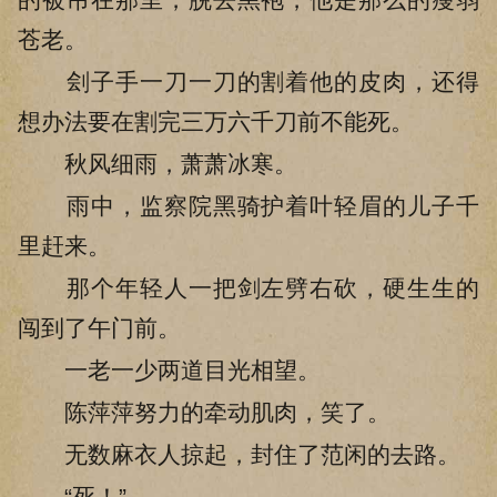
苍老。
刽子手一刀一刀的割着他的皮肉，还得
想办法要在割完三万六千刀前不能死。
秋风细雨，萧萧冰寒。
雨中，监察院黑骑护着叶轻眉的儿子千
里赶来。
那个年轻人一把剑左劈右砍，硬生生的
闯到了午门前。
一老一少两道目光相望。
陈萍萍努力的牵动肌肉，笑了。
无数麻衣人掠起，封住了范闲的去路。
“死！”