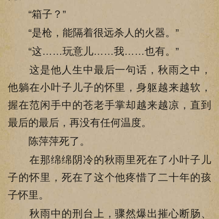
“箱子？”
“是枪，能隔着很远杀人的火器。”
“这……玩意儿……我……也有。”
这是他人生中最后一句话，秋雨之中，
他躺在小叶子儿子的怀里，身躯越来越软，
握在范闲手中的苍老手掌却越来越凉，直到
最后的最后，再没有任何温度。
陈萍萍死了。
在那绵绵阴冷的秋雨里死在了小叶子儿
子的怀里，死在了这个他疼惜了二十年的孩
子怀里。
秋雨中的刑台上，骤然爆出摧心断肠、