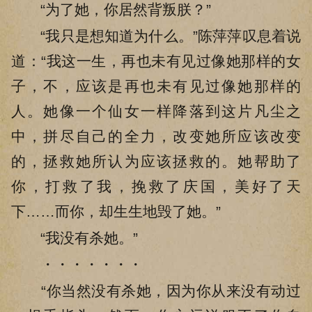
“为了她，你居然背叛朕？”
“我只是想知道为什么。”陈萍萍叹息着说
道：“我这一生，再也未有见过像她那样的女
子，不，应该是再也未有见过像她那样的
人。她像一个仙女一样降落到这片凡尘之
中，拼尽自己的全力，改变她所应该改变
的，拯救她所认为应该拯救的。她帮助了
你，打救了我，挽救了庆国，美好了天
下……而你，却生生地毁了她。”
“我没有杀她。”
・・・・・・・
“你当然没有杀她，因为你从来没有动过