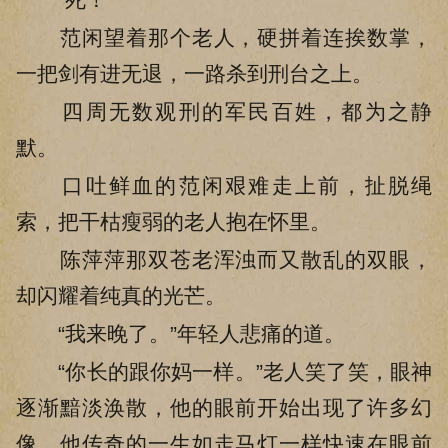
范闲望着那个老人，硬拼着连挨数掌，
一把剑有进无退，一路杀到刑台之上。
四周无数观刑的军民百姓，都为之静
默。
口吐鲜血的范闲艰难走上前，扯脱绳
索，把干枯瘦弱的老人抱在怀里。
陈萍萍那双苍老浑浊而又散乱的双眼，
却闪耀着纯真的光芒。
“我来晚了。”年轻人悲痛的道。
“你长的跟你妈一样。”老人笑了笑，眼神
逐渐黯淡涣散，他的眼前开始出现了许多幻
像。他传奇的一生如走马灯一样快速在眼前