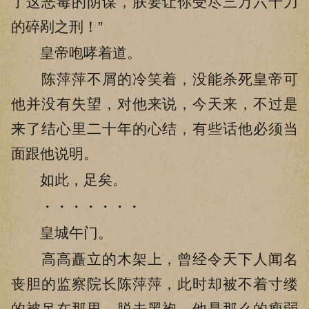
了这恶毒的阴谋，朕要让你受尽三万六千刀
的碎剐之刑！”
皇帝咆哮着道。
陈萍萍不屑的冷笑着，没能杀死皇帝可
他并没有失望，对他来说，今天来，不过是
来了结心里二十年的心结，有些话他必须当
面跟他说明。
如此，足矣。
・・・・・・・
皇城午门。
高高矗立的木架上，曾经令天下人闻名
丧胆的监察院长陈萍萍，此时却被不着寸缕
的被吊在那里，脱去黑袍，他是那么的瘦弱