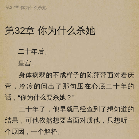
第32章 你为什么杀她
下拉阅读上一章
第32章 你为什么杀她
二十年后。
皇宫。
身体病弱的不成样子的陈萍萍面对着庆
帝，冷冷的问出了那句压在心底二十年的
话，“你为什么要杀她？”
二十年了，他早就已经查到了想知道的
结果，可他依然想要当面对质他，只想听一
个原因，一个解释。