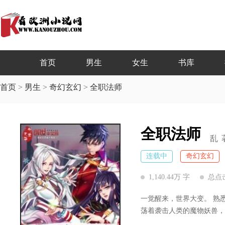
首页
男生
女生
书库
首页
>
男生
>
奇幻玄幻
>
全职法师
全职法师
乱
连载中
奇幻玄幻
1,140.44万 字
总点击
一觉醒来，世界大变。 熟
荡着袭击人类的魔物妖兽，
老师，一样目光异样的同学