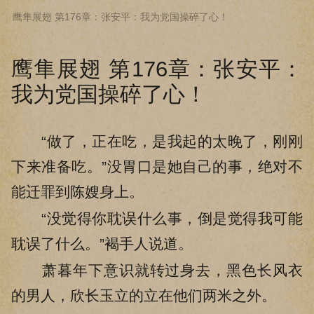
鹰隼展翅 第176章：张安平：我为党国操碎了心！
下拉阅读上一章
鹰隼展翅 第176章：张安平：
我为党国操碎了心！
“做了，正在吃，是我起的太晚了，刚刚
下来准备吃。”没胃口是她自己的事，绝对不
能迁罪到陈嫂身上。
“没觉得你耽误什么事，倒是觉得我可能
耽误了什么。”褐手人说道。
萧暮年下意识就转过身去，黑色长风衣
的男人，欣长玉立的立在他们两米之外。