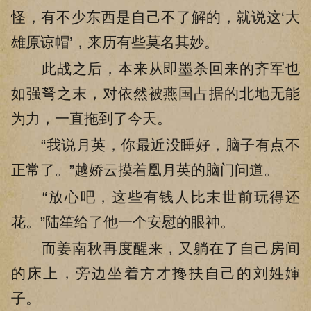
怪，有不少东西是自己不了解的，就说这‘大
雄原谅帽’，来历有些莫名其妙。
此战之后，本来从即墨杀回来的齐军也
如强弩之末，对依然被燕国占据的北地无能
为力，一直拖到了今天。
“我说月英，你最近没睡好，脑子有点不
正常了。”越娇云摸着凰月英的脑门问道。
“放心吧，这些有钱人比末世前玩得还
花。”陆笙给了他一个安慰的眼神。
而姜南秋再度醒来，又躺在了自己房间
的床上，旁边坐着方才搀扶自己的刘姓婶
子。