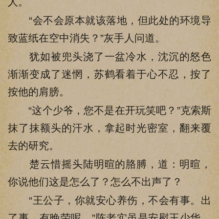
人。
“会不会原本就该落地，但此处的环境导
致蓝纸在空中消失？”灰手人问道。
犹如被兜头浇了一盆冷水，沈沉的怒色
渐渐变成了迷惘，苏鹤看着于心不忍，按了
按他的肩膀。
“这个少爷，您不是在开玩笑吧？”克索斯
抹了抹额头的汗水，拿起时光密室，翻来覆
去的研究。
楚云惜摇头陆明暄的胳膊，道：明暄，
你说他们这是怎么了？怎么不出声了？
“王公子，你就安心养伤，不会有事。出
了事，有晚荣呢。”陈老实虽是安慰王少华，