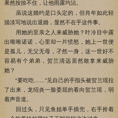
果然按捺不住，让他雨露均沾。
虽说这婚约是口头定的，但肖年如此轻
描淡写地说出退婚，显然不在乎这件事。
用她的至亲之人来威胁她？叶冷目中露
出唯唯诺诺，心里却一片愤怒，她上一世便
是孤儿，无父无母，孑然一身，这一世好不
容易有个弟弟，贺兰清远居然敢拿来威胁
她？
“要吃吃……”见自己的手指头被贺兰瑶拉
了出来，龙绍炎一脸委屈的看向贺兰瑶，弱
着声音道。
回过头，只见鱼姐单手插兜，右手拎着