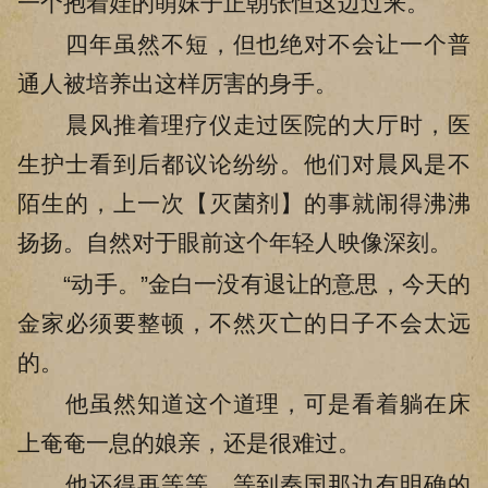
一个抱着娃的萌妹子正朝张恒这边过来。
四年虽然不短，但也绝对不会让一个普
通人被培养出这样厉害的身手。
晨风推着理疗仪走过医院的大厅时，医
生护士看到后都议论纷纷。他们对晨风是不
陌生的，上一次【灭菌剂】的事就闹得沸沸
扬扬。自然对于眼前这个年轻人映像深刻。
“动手。”金白一没有退让的意思，今天的
金家必须要整顿，不然灭亡的日子不会太远
的。
他虽然知道这个道理，可是看着躺在床
上奄奄一息的娘亲，还是很难过。
他还得再等等，等到秦国那边有明确的