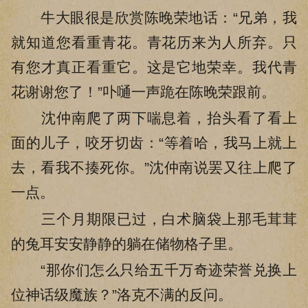
牛大眼很是欣赏陈晚荣地话：“兄弟，我
就知道您看重青花。青花历来为人所弃。只
有您才真正看重它。这是它地荣幸。我代青
花谢谢您了！”卟嗵一声跪在陈晚荣跟前。
沈仲南爬了两下喘息着，抬头看了看上
面的儿子，咬牙切齿：“等着哈，我马上就上
去，看我不揍死你。”沈仲南说罢又往上爬了
一点。
三个月期限已过，白术脑袋上那毛茸茸
的兔耳安安静静的躺在储物格子里。
“那你们怎么只给五千万奇迹荣誉兑换上
位神话级魔族？”洛克不满的反问。