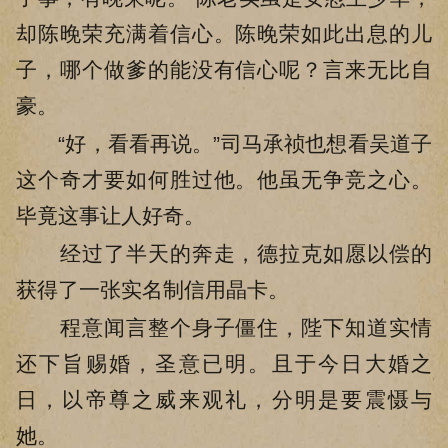
却陈晚荣充满着信心。陈晚荣如此出息的儿
子，哪个做爹的能没有信心呢？言来无比自
豪。
“好，看看再说。”司马承祯也想看吴道子
这个奇才要如何胜过他。他虽无争竞之心。
毕竟这事让人好奇。
经过了半天的奔走，德拉克如愿以偿的
获得了一张实名制信用晶卡。
程意闻言整个身子僵住，陛下知道实情
还下旨赐婚，圣意已明。且于今日大婚之
日，以帝尊之威来观礼，分明是要震慑与
她。