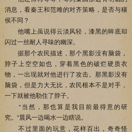
消息，看秦王和范雎的对齐策略，是否与穰
侯不同？
他嘴上虽说得云淡风轻，漆黑的眸底却
闪过一丝耐人寻味的幽深。
据那个农民描述，那个黑影没有脑袋，
脖子上空空如也，穿着黑色的破烂硬质衣
物，一出现就对他进行了攻击。那黑影没有
脑袋，但是力大无比，农民根本不是对手，
一下就被他勒住了脖子。
“当然，那也算是我目前最得意的研
究。”晨风一边喝水一边瞎说。
不过里面的玩意，花样百出，奇奇怪