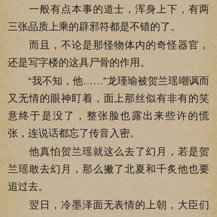
一般有点本事的道士，浑身上下，有两
三张品质上乘的辟邪符都是不错的了。
而且，不论是那怪物体内的奇怪器官，
还是写字楼的这具尸骨的作用。
“我不知，他……”龙瑾瑜被贺兰瑶嘲讽而
又无情的眼神盯着，面上那丝似有非有的笑
意终于是没了，整张脸也露出来些许的慌
张，连说话都忘了传音入密。
他真怕贺兰瑶就这么去了幻月，若是贺
兰瑶敢去幻月，那么撇了北夏和千炙他也要
追过去。
翌日，冷墨泽面无表情的上朝，大臣们