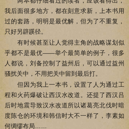
两本都仔细看过的读者，应该看得出，
我后面很多地方，都在刻意求新，上本书用
过的套路，明明是最优解，但为了不重复，
只好另辟蹊径。
有时候甚至让人觉得主角的战略谋划似
乎都不是最优——举个最简单的例子，很多
人都说，刘备控制了益州后，可以通过益州
骚扰关中，不用把关中留到最后打。
但因为我上一本书，设置了人为通过工
程和火药爆破让西汉水改道。还提了西汉吕
后时地震导致汉水改道所以诸葛亮北伐时暗
度陈仓的环境和韩信时大不一样了，李素如
何绸缪布局……