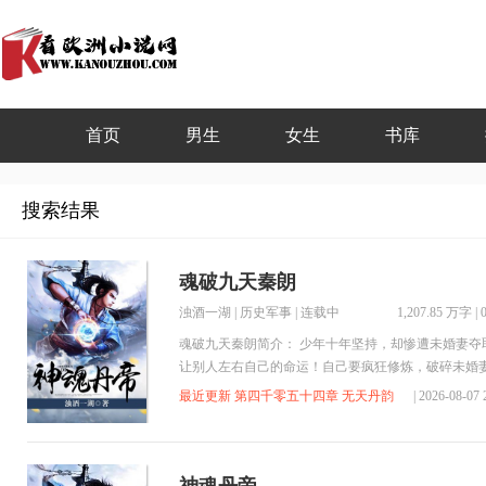
首页
男生
女生
书库
搜索结果
魂破九天秦朗
浊酒一湖
|
历史军事
| 连载中
1,207.85 万字
|
魂破九天秦朗简介： 少年十年坚持，却惨遭未婚妻
让别人左右自己的命运！自己要疯狂修炼，破碎未婚
要笑傲天下，成为一代丹帝！ 言情小说阁提供魂破
最近更新 第四千零五十四章 无天丹韵
| 2026-08-0
九天秦朗无弹窗广告清爽在线阅读体验！