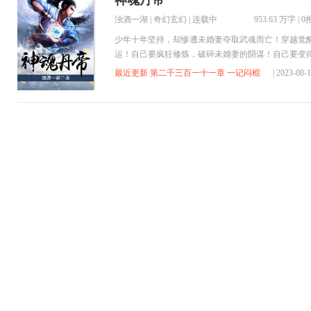
神魂丹帝
浊酒一湖
|
奇幻玄幻
| 连载中
953.63 万字
|
0
少年十年坚持，却惨遭未婚妻夺取武魂而亡！穿越觉
运！自己要疯狂修炼，破碎未婚妻的阴谋！自己要变
代丹帝！
最近更新 第二千三百一十一章 一记闷棍
| 2023-08