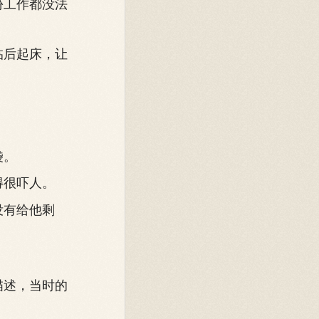
份工作都没法
临后起床，让
袋。
得很吓人。
没有给他剩
描述，当时的