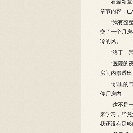
看最新章节
章节内容，已
“我有整整
交了一个月房
冷的风。
“终于，我
“医院的夜
房间内渗透出
“那里的气
停尸房内。
“这不是一
来学习，毕竟
我还没有足够