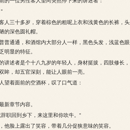
的一位男性客人望向突然停下来的讲述者：
”
人三十多岁，穿着棕色的粗呢上衣和浅黄色的长裤，头
陋的深色圆礼帽。
普通通，和酒馆内大部分人一样，黑色头发，浅蓝色眼
乏明显的特征。
讲述者是个十八九岁的年轻人，身材挺拔，四肢修长，
双眸，却五官深刻，能让人眼前一亮。
望着面前的空酒杯，叹了口气道：
新章节内容。
辞职回到乡下，来这里和你吹牛。”
他脸上露出了笑容，带着几分促狭意味的笑容。