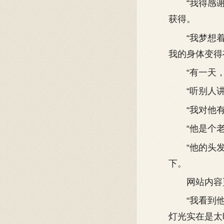
“我得感谢
获得。
“我梦想着
我的身体变得
“有一天，
“听别人讲
“我对他有
“他是个老
“他的头发
下。
网站内容更
“我看到他
灯光实在是太