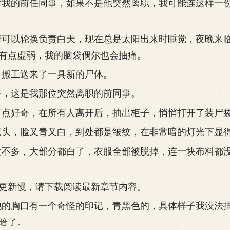
我的前任同事，如果不是他突然离职，我可能连这样一
可以轮换负责白天，现在总是太阳出来时睡觉，夜晚来
有点虚弱，我的脑袋偶尔也会抽痛。
搬工送来了一具新的尸体。
，这是我那位突然离职的前同事。
点好奇，在所有人离开后，抽出柜子，悄悄打开了装尸
头，脸又青又白，到处都是皱纹，在非常暗的灯光下显
不多，大部分都白了，衣服全部被脱掉，连一块布料都
新慢，请下载阅读最新章节内容。
的胸口有一个奇怪的印记，青黑色的，具体样子我没法
暗了。