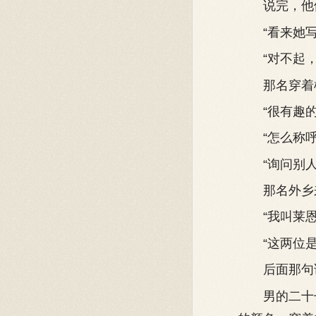
说完，他侧
“看来她写
“对不起，
那名穿着棕
“很有趣的
“怎么称呼
“询问别人之
那名外乡来
“我叫莱恩
“这两位是
后面那句话
男的二十七