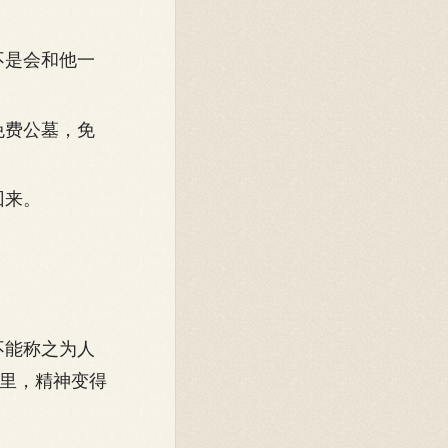
不是会和他一
免费公墓，免
回来。
不能称之为人
里，精神变得