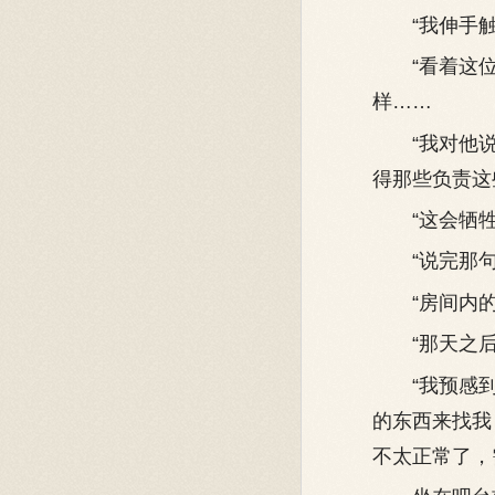
“我伸手触
“看着这位
样……
“我对他说
得那些负责这
“这会牺牲
“说完那句
“房间内的
“那天之后
“我预感到
的东西来找我
不太正常了，