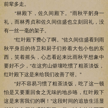
前辈多走。
“林殿下，佐久间殿下。”雨秋平躬身一
礼，而林秀贞和佐久间信盛也立刻回礼，没
有一丝一毫的架子。
“红叶殿下费心了啊。”佐久间信盛看到雨
秋平身后的侍卫和厨子们拎着大包小包的东
西，笑着摇头，心态看起来比雨秋平想象中
要好不少，“在这穷山僻壤吃惯了粗茶淡饭，
红叶殿下这是来给我们改善了呀。”
“好不容易习惯了粗茶淡饭，吃了这一顿
怕是又要重回食之无味的地步咯，红叶殿下
这是来害我们的啊！”这段时间的追放生活显