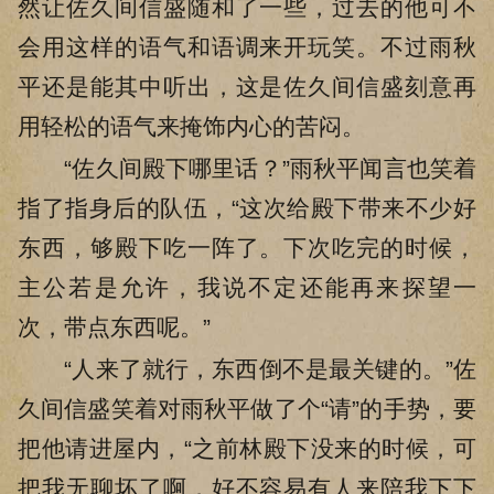
然让佐久间信盛随和了一些，过去的他可不
会用这样的语气和语调来开玩笑。不过雨秋
平还是能其中听出，这是佐久间信盛刻意再
用轻松的语气来掩饰内心的苦闷。
“佐久间殿下哪里话？”雨秋平闻言也笑着
指了指身后的队伍，“这次给殿下带来不少好
东西，够殿下吃一阵了。下次吃完的时候，
主公若是允许，我说不定还能再来探望一
次，带点东西呢。”
“人来了就行，东西倒不是最关键的。”佐
久间信盛笑着对雨秋平做了个“请”的手势，要
把他请进屋内，“之前林殿下没来的时候，可
把我无聊坏了啊，好不容易有人来陪我下下