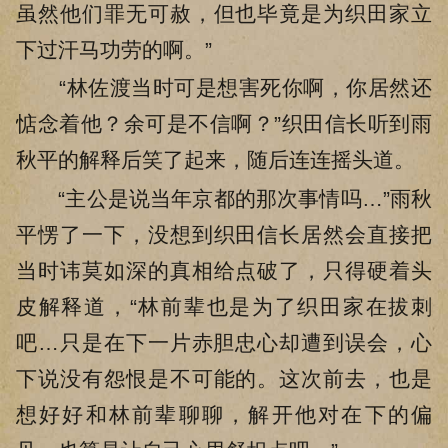
虽然他们罪无可赦，但也毕竟是为织田家立
下过汗马功劳的啊。”
“林佐渡当时可是想害死你啊，你居然还
惦念着他？余可是不信啊？”织田信长听到雨
秋平的解释后笑了起来，随后连连摇头道。
“主公是说当年京都的那次事情吗…”雨秋
平愣了一下，没想到织田信长居然会直接把
当时讳莫如深的真相给点破了，只得硬着头
皮解释道，“林前辈也是为了织田家在拔刺
吧…只是在下一片赤胆忠心却遭到误会，心
下说没有怨恨是不可能的。这次前去，也是
想好好和林前辈聊聊，解开他对在下的偏