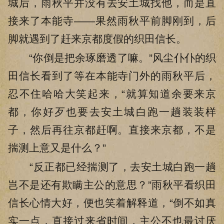
城后，雨秋平并没有去安土城找他，而是直
接来了本能寺——果然雨秋平前脚刚到，后
脚就遇到了赶来京都度假的织田信长。
“你倒是把余琢磨透了嘛。”风尘仆仆的织
田信长看到了等在本能寺门外的雨秋平后，
忍不住哈哈大笑起来，“就算知道余要来京
都，你好歹也要去安土城白跑一趟装装样
子，然后再往京都赶啊。直接来京都，不是
揣测上意又是什么？”
“反正都已经揣测了，去安土城白跑一趟
岂不是还有欺瞒主公的意思？”雨秋平看织田
信长心情大好，便也笑着解释道，“倒不如真
实一点，直接过来省时间，主公不也最讨厌