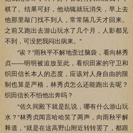
棋了。结果可好，他动辄就玩消失，早上去
他那里敲门找不到人，常常隔几天才回来。
之前又跑出去游山玩水了几个月，人影都见
不到，可没把我闷出病来。”
“诶？”雨秋平不解地歪过脑袋，看向林秀
贞——明明被追放至此，看织田家的守卫和
织田信长本人的态度，应该对人身自由的限
制也算是严格，林秀贞怎么还能跑出去呢？
织田信长不怕他出奔吗？
“佐久间殿下就是乱说，哪有什么游山玩
水？”林秀贞闻言哈哈笑了两声，向雨秋平解
释道，“就是在这高野山附近转转罢了，都跟