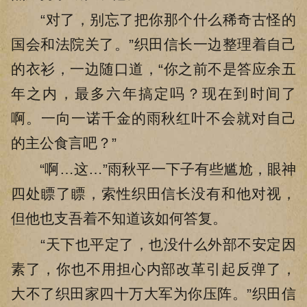
“对了，别忘了把你那个什么稀奇古怪的
国会和法院关了。”织田信长一边整理着自己
的衣衫，一边随口道，“你之前不是答应余五
年之内，最多六年搞定吗？现在到时间了
啊。一向一诺千金的雨秋红叶不会就对自己
的主公食言吧？”
“啊…这…”雨秋平一下子有些尴尬，眼神
四处瞟了瞟，索性织田信长没有和他对视，
但他也支吾着不知道该如何答复。
“天下也平定了，也没什么外部不安定因
素了，你也不用担心内部改革引起反弹了，
大不了织田家四十万大军为你压阵。”织田信