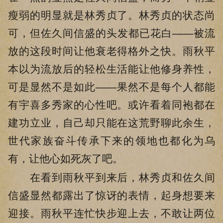
瘦弱的明显就是林秀贞了。林秀贞的状态尚
可，但佐久间信盛的头发都已花白——被流
放的这段时间让他衰老得格外之快。雨秋平
本以为流放后的轻松生活能让他修身养性，
可是显然不是如此——果然不是每个人都能
有宇喜多秀家的心性吧。或许看着同袍都在
建功立业，自己却只能在这荒野聊此余生，
世代家族奋斗传承下来的领地也都化为乌
有，让他心如死灰了吧。
在看到雨秋平到来后，林秀贞和佐久间
信盛显然都露出了惊讶的表情，起身想要来
迎接。雨秋平连忙快步迎上去，不敢让两位