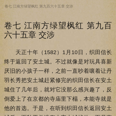
卷七 江南方绿望枫红 第九百六十五章 交涉
下拉阅读上一章
卷七 江南方绿望枫红 第九百
六十五章 交涉
天正十年（1582）1月10日，织田信长
终于返回了安土城。不过就像是对玩具喜新
厌旧的小孩子一样，之前一直吵着嚷着让丹
羽长秀把安土城赶紧修完的织田信长在安土
城住了几年后，就对它没那么感兴趣了，反
倒爱上了在京都的寺庙里下榻，本能寺就是
他的首选。于是，在听到织田信长返回安土