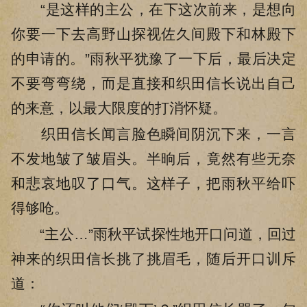
“是这样的主公，在下这次前来，是想向
你要一下去高野山探视佐久间殿下和林殿下
的申请的。”雨秋平犹豫了一下后，最后决定
不要弯弯绕，而是直接和织田信长说出自己
的来意，以最大限度的打消怀疑。
织田信长闻言脸色瞬间阴沉下来，一言
不发地皱了皱眉头。半晌后，竟然有些无奈
和悲哀地叹了口气。这样子，把雨秋平给吓
得够呛。
“主公…”雨秋平试探性地开口问道，回过
神来的织田信长挑了挑眉毛，随后开口训斥
道：