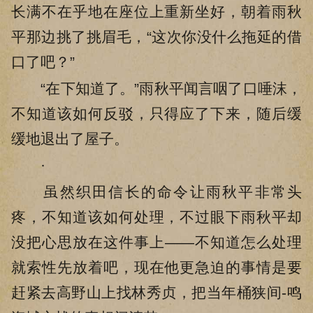
长满不在乎地在座位上重新坐好，朝着雨秋
平那边挑了挑眉毛，“这次你没什么拖延的借
口了吧？”
“在下知道了。”雨秋平闻言咽了口唾沫，
不知道该如何反驳，只得应了下来，随后缓
缓地退出了屋子。
·
虽然织田信长的命令让雨秋平非常头
疼，不知道该如何处理，不过眼下雨秋平却
没把心思放在这件事上——不知道怎么处理
就索性先放着吧，现在他更急迫的事情是要
赶紧去高野山上找林秀贞，把当年桶狭间-鸣