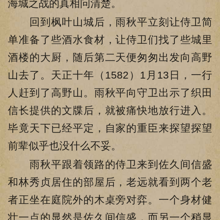
海城之战的真相问清楚。
回到枫叶山城后，雨秋平立刻让侍卫简
单准备了些酒水食材，让侍卫们找了些城里
酒楼的大厨，随后第二天便匆匆出发向高野
山去了。天正十年（1582）1月13日，一行
人赶到了高野山。雨秋平向守卫出示了织田
信长提供的文牒后，就被痛快地放行进入。
毕竟天下已经平定，自家的重臣来探望探望
前辈似乎也没什么不妥。
雨秋平跟着领路的侍卫来到佐久间信盛
和林秀贞居住的部屋后，老远就看到两个老
者正坐在庭院外的木桌旁对弈。一个身材健
壮一点的显然是佐久间信盛，而另一个稍显