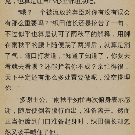
见，也算是让自己心里舒坦点吧。”
“哦？一个被流放的弃臣对你有没有误会
有那么重要吗？”织田信长还是挖苦了一句，
不过似乎也算是认可了雨秋平的解释，用脚
在雨秋平的腰上随便踢了两脚后，就算是消
了气，随口打发道，“知道了知道了，你要去
看就去看呗？还能拦着你不成？余忙得很，
天下平定还有那么多处置要做呢，没空搭理
你。”
“多谢主公。”雨秋平匆忙再次俯身表示感
谢，随后便倒着膝行而出，准备离开。然而
正当他踱到门口准备起身时，织田信长却忽
然又扬手喊住了他。