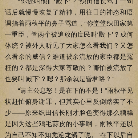
“你还叫他们‘殿下’？”织田信长骂了一句
话后就慢慢恢复了精神，用往日的神态和语
调指着雨秋平的鼻子骂道，“你堂堂织田家第
一重臣，管两个被追放的庶民叫‘殿下’？成何
体统？被外人听见了大家怎么看我们？又怎
么看余的威信？难道被余流放的家臣都是冤
枉的？都是深得大家尊敬的？哪怕被流放了
也要叫‘殿下’？嗯？那余就是昏君咯？”
“请主公息怒！是在下的不是！”雨秋平见
状赶忙俯身谢罪，但其实心里反倒踏实了不
少——原来织田信长刚才脸色变得那么糟糕
是因为这些鸡毛蒜皮的小事啊，雨秋平还以
为自己不知不知觉逆龙鳞了呢。“在下以后自