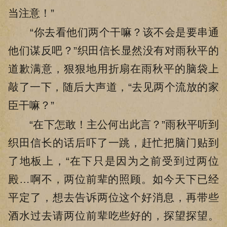
当注意！”
“你去看他们两个干嘛？该不会是要串通
他们谋反吧？”织田信长显然没有对雨秋平的
道歉满意，狠狠地用折扇在雨秋平的脑袋上
敲了一下，随后大声道，“去见两个流放的家
臣干嘛？”
“在下怎敢！主公何出此言？”雨秋平听到
织田信长的话后吓了一跳，赶忙把脑门贴到
了地板上，“在下只是因为之前受到过两位
殿…啊不，两位前辈的照顾。如今天下已经
平定了，想去告诉两位这个好消息，再带些
酒水过去请两位前辈吃些好的，探望探望。