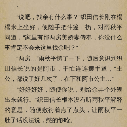
·
“说吧，找余有什么事？”织田信长刚在榻
榻米上坐好，便随手把斗篷一扔，对雨秋平
问道，“家里有那两房美娇妻侍奉，你没什么
事肯定不会来这里找余吧？”
“两房…”雨秋平愣了一下，随后意识到织
田信长说的是阿市，干忙连连摆手道，“主
公，都说了好几次了，在下和阿市公主…”
“好好好好，随便你说，别给余弄个外甥
出来就行。”织田信长根本没有听雨秋平解释
的意思，随便敷衍着点了点头，让雨秋平一
肚子话没法说，憋的够呛。