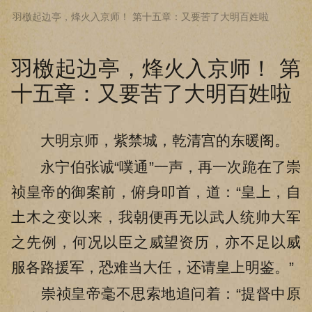
羽檄起边亭，烽火入京师！ 第十五章：又要苦了大明百姓啦
下拉阅读上一章
羽檄起边亭，烽火入京师！ 第
十五章：又要苦了大明百姓啦
大明京师，紫禁城，乾清宫的东暖阁。
永宁伯张诚“噗通”一声，再一次跪在了崇
祯皇帝的御案前，俯身叩首，道：“皇上，自
土木之变以来，我朝便再无以武人统帅大军
之先例，何况以臣之威望资历，亦不足以威
服各路援军，恐难当大任，还请皇上明鉴。”
崇祯皇帝毫不思索地追问着：“提督中原