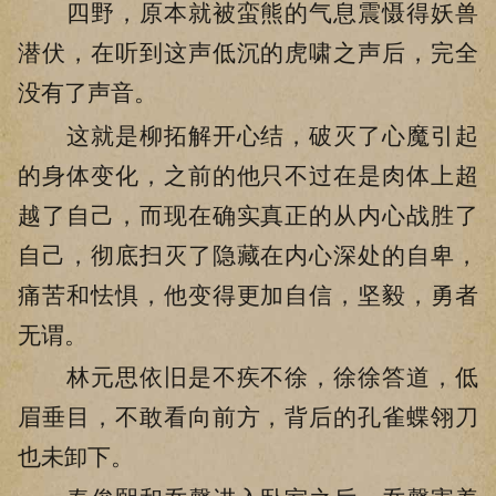
四野，原本就被蛮熊的气息震慑得妖兽
潜伏，在听到这声低沉的虎啸之声后，完全
没有了声音。
这就是柳拓解开心结，破灭了心魔引起
的身体变化，之前的他只不过在是肉体上超
越了自己，而现在确实真正的从内心战胜了
自己，彻底扫灭了隐藏在内心深处的自卑，
痛苦和怯惧，他变得更加自信，坚毅，勇者
无谓。
林元思依旧是不疾不徐，徐徐答道，低
眉垂目，不敢看向前方，背后的孔雀蝶翎刀
也未卸下。