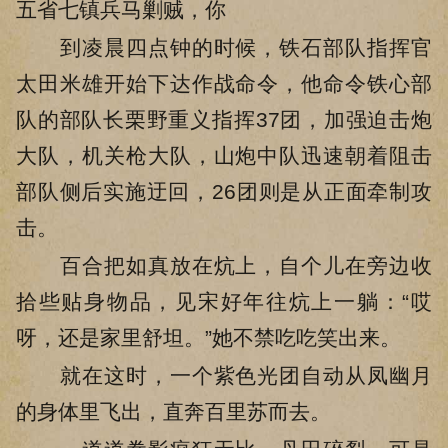
五省七镇兵马剿贼，你
到凌晨四点钟的时候，铁石部队指挥官
太田米雄开始下达作战命令，他命令铁心部
队的部队长栗野重义指挥37团，加强迫击炮
大队，机关枪大队，山炮中队迅速朝着阻击
部队侧后实施迂回，26团则是从正面牵制攻
击。
百合把如真放在炕上，自个儿在旁边收
拾些贴身物品，见宋好年往炕上一躺：“哎
呀，还是家里舒坦。”她不禁吃吃笑出来。
就在这时，一个紫色光团自动从凤幽月
的身体里飞出，直奔百里苏而去。