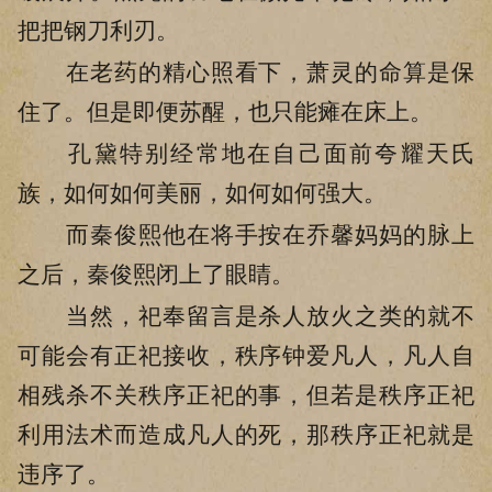
把把钢刀利刃。
在老药的精心照看下，萧灵的命算是保
住了。但是即便苏醒，也只能瘫在床上。
孔黛特别经常地在自己面前夸耀天氏
族，如何如何美丽，如何如何强大。
而秦俊熙他在将手按在乔馨妈妈的脉上
之后，秦俊熙闭上了眼睛。
当然，祀奉留言是杀人放火之类的就不
可能会有正祀接收，秩序钟爱凡人，凡人自
相残杀不关秩序正祀的事，但若是秩序正祀
利用法术而造成凡人的死，那秩序正祀就是
违序了。