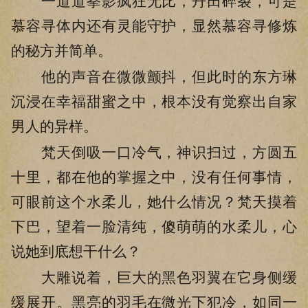
一道道拳影疯狂无比，丹田碎裂，可是
慕容寻体内还有灵能守护，显然慕容寻修炼
的秘方并简单。
他的声音在微微颤抖，但此时的东方琳
沉浸在幸福甜蜜之中，根本没有觉察出自家
男人的异样。
梵天倒吸一口冷气，神识扫过，方圆五
十里，都在他的掌握之中，没有任何事情，
可眼前这个水柔儿，她什么情况？梵天摸着
下巴，望着一脸清纯，傻萌萌的水柔儿，心
说她到底想干什么？
大雕说着，巨大的黑色羽翼在它身侧缓
缓展开。黑亮的羽毛在微光下犯冷，如同一