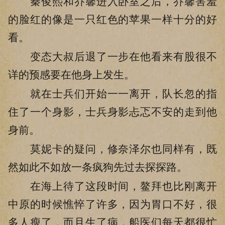
秦俊熙和乔馨进入卧室之后，乔馨害羞
的脸红的像是一只红色的苹果一样十分的好
看。
变态大叔后退了一步在他看来有股很不
详的预感要在他身上发生。
就在士兵们开始一一离开，队长忽的指
住了一个身影，士兵身影忐忑不安的走到他
身前。
莫妮卡的疑问，修奈泽尔也同样有，既
然如此不如放一条疯狗先过去探探路。
在海上待了这段时间，鳌拜也比刚离开
中原的时候憔悴了许多，因为胃口不好，很
多人瘦了，而且生了病，船医们每天都很忙