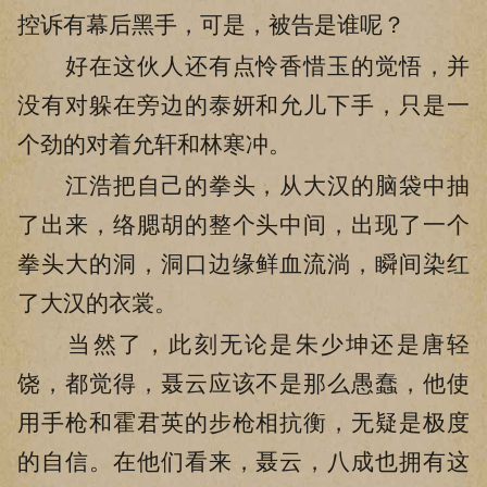
控诉有幕后黑手，可是，被告是谁呢？
好在这伙人还有点怜香惜玉的觉悟，并
没有对躲在旁边的泰妍和允儿下手，只是一
个劲的对着允轩和林寒冲。
江浩把自己的拳头，从大汉的脑袋中抽
了出来，络腮胡的整个头中间，出现了一个
拳头大的洞，洞口边缘鲜血流淌，瞬间染红
了大汉的衣裳。
当然了，此刻无论是朱少坤还是唐轻
饶，都觉得，聂云应该不是那么愚蠢，他使
用手枪和霍君英的步枪相抗衡，无疑是极度
的自信。在他们看来，聂云，八成也拥有这