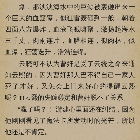
爆，那泱泱海水中的巨鲸被轰砸出来一
个巨大的血窟窿，似狂雷轰砸到一般，朝着
四面八方爆炸，血液飞溅啸聚，激扬起海水
三千丈，肉雨连片，血腥相连，似肉林，似
血瀑，狂荡迭升，浩浩连绵。
云晓可不认为曹奸是受了云统之命来通
知云熙的，因为曹奸那人巴不得自己一家人
死了才好，又怎会上门来好心的提醒云熙
呢？而云熙的失踪必定和曹奸脱不了关系。
“赢了吗？！”游建心里面还在纠结，因为
他刚刚看见了魔法卡所发动时的光芒，所以
他还是不肯定。