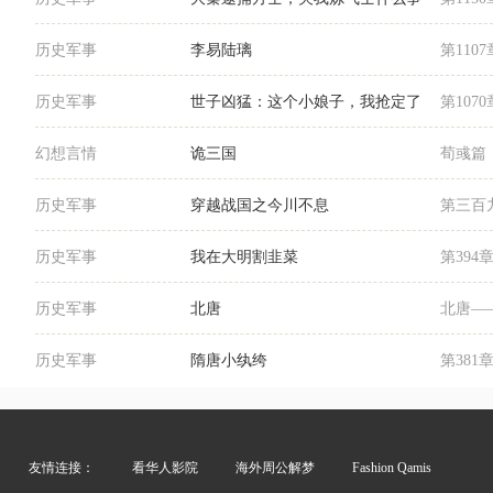
历史军事
李易陆璃
第110
历史军事
世子凶猛：这个小娘子，我抢定了
第107
幻想言情
诡三国
荀彧篇
历史军事
穿越战国之今川不息
第三百
历史军事
我在大明割韭菜
第394
历史军事
北唐
北唐—
历史军事
隋唐小纨绔
第381
友情连接：
看华人影院
海外周公解梦
Fashion Qamis