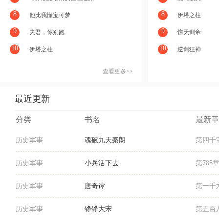
8
8
他比我懂宝可梦
伊塔之柱
9
9
夫君，你别跑
惊天剑帝
10
10
伊塔之柱
逆剑狂神
查看更多>>
最近更新
分类
书名
最新章
历史军事
魂破九天秦朗
第四千
历史军事
小兵活下去
第785
历史军事
唐奇谭
第一千
历史军事
铮铮大宋
第五百