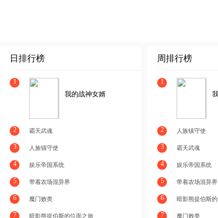
日排行榜
周排行榜
1
1
我的战神女婿
2
2
霸天武魂
人族镇守使
3
3
人族镇守使
霸天武魂
4
4
娱乐帝国系统
娱乐帝国系统
5
5
带着农场混异界
带着农场混异界
6
6
魔门败类
暗影熊提伯斯的
7
7
暗影熊提伯斯的位面之旅
魔门败类