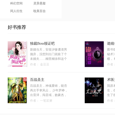
科幻空间
灵异悬疑
同人衍生
耽美百合
好书推荐
独裁Boss领证吧
诡镜
新婚当天，安筱汐惨遭渣男
图书
抛弃，没想到出门就捡了个
秘术
未婚夫……糊里糊涂和这个
楼，
神秘的男人领了证，从此过
大学
作者：
金豆豆
作者
着暗无天日的生活。安筱汐
说…
看着一脸满足的某人，牙齿
来”
磨得咯咯响，凭什么受伤的
是虽
百战圣主
术医
总是她，“池少爵，我要和你
惊心
百战圣主，神魂重铸，能否
我原
离婚。”“好，等我睡过了再
礼物
再次手掌风云， 少年罗峥，
生，
说。”池少爵一如既往的宠
网？
出雷泽，闯圣域，败豪杰，
生了
溺，优雅的走到安筱汐的面
终点
一步步登上孤独的王者宝
于是
前，霸道的把她圈在怀里，
情还
作者：
一笔笙箫
作者
座，而王座的背后又有怎样
我选
安筱汐，全世界都知道我宠
渊？
的阴谋和血泪...
为一
你入骨，唯独你不知，那么
终？
录下
我做到你知。