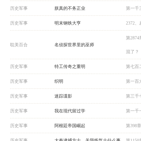
历史军事
朕真的不务正业
第一千
历史军事
明末钢铁大亨
2372
第28
耽美百合
名侦探世界里的巫师
混了？
历史军事
特工传奇之重明
第七百
历史军事
织明
第一百
历史军事
迷踪谍影
第三千
历史军事
我在现代留过学
第一千
历史军事
阿根廷帝国崛起
第398
历史军事
大秦逮捕方士，关我炼气士什么事
第115