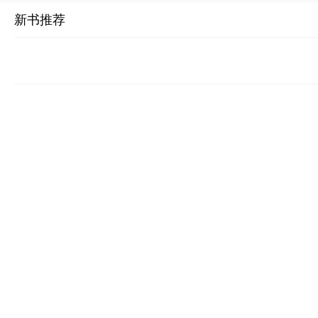
享，
新书推荐
5：00
点，2
友群