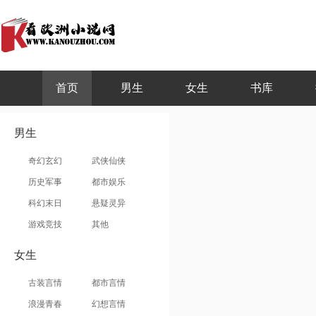
首页
男生
女生
书库
男生
奇幻玄幻
武侠仙侠
历史军事
都市娱乐
科幻末日
悬疑灵异
游戏竞技
其他
女生
古装言情
都市言情
浪漫青春
幻想言情