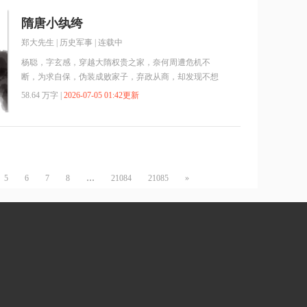
推荐哦！
隋唐小纨绔
郑大先生
|
历史军事
| 连载中
杨聪，字玄感，穿越大隋权贵之家，奈何周遭危机不
断，为求自保，伪装成败家子，弃政从商，却发现不想
当皇帝的商人不是好医生。 多年后，杨聪望着昔日敌
58.64 万字 |
2026-07-05 01:42更新
人坟头上的悠悠青草，不禁感叹：“王图霸业一阵子，
美眷如花一辈子！” 小纨绔交流Q群：797493769
...
5
6
7
8
21084
21085
»