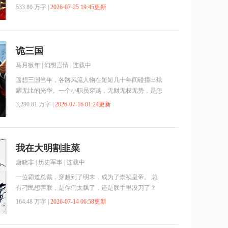
533.80 万字 |
2026-07-25 19:45更新
诡三国
马月猴年
|
幻想言情
| 连载中
遥想三国当年，各路风流人物在短短几十年间碰撞出炫
耀无比的光华。一个小职员穿越，无财无权无势，是怎
样在三国各路牛人间走出自己的道路？枭雄还是英雄，
3,290.81 万字 |
2026-07-16 01:24更新
美女还是江山，阴谋还是阳谋，王道还是霸道？慢慢一
路走三国，你会发现其实曹操没做献刀，刘备不光会
哭，孙权平衡有术，一起来会一会吕布关羽的武艺，一
起来见一见大乔小乔的呆萌…… 推荐地址：
我在大明割韭菜
http://www.yqxs.cc/html/90/90846/index.html 推荐阅读：
唐晓非
|
历史军事
| 连载中
最强黑科技、末世也疯狂、圣龙之灾：重启的命运转
轮、氏族崛起、错身反串、分封深渊、混乱时代之末
一位霸道总裁，穿越到了明末，成为了崇祯皇帝。 总
世、双笙诀、超能之水神传说、穿越之我是比干 各位
有刁民想害朕，是你们太飘了，还是朕手里没刀了？
书友要是觉得《诡三国》还不错的话请不要忘记向您
韭菜！都是韭菜！朕要割东南的韭菜！割建奴的韭菜！
164.48 万字 |
2026-07-14 06:58更新
QQ群和微博里的朋友推荐哦！您要是觉得《诡三国》
朕还要去割整个欧罗巴的韭菜！ 扶朕起来，朕没喝
还不错的话请不要忘记向您QQ群和微博微信里的朋友
多！