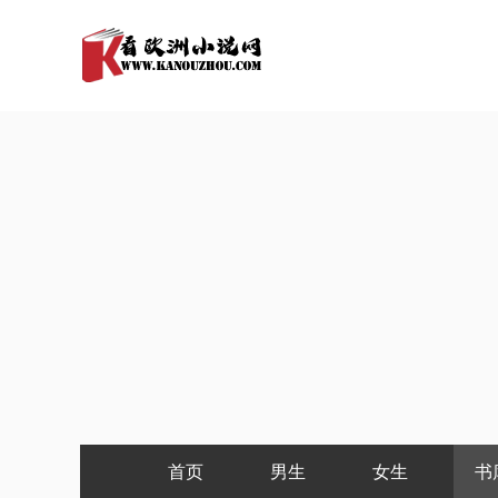
首页
男生
女生
书