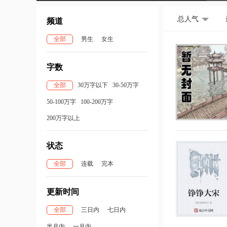
总人气
频道
全部
男生
女生
字数
全部
30万字以下
30-50万字
50-100万字
100-200万字
200万字以上
状态
全部
连载
完本
更新时间
全部
三日内
七日内
半月内
一月内