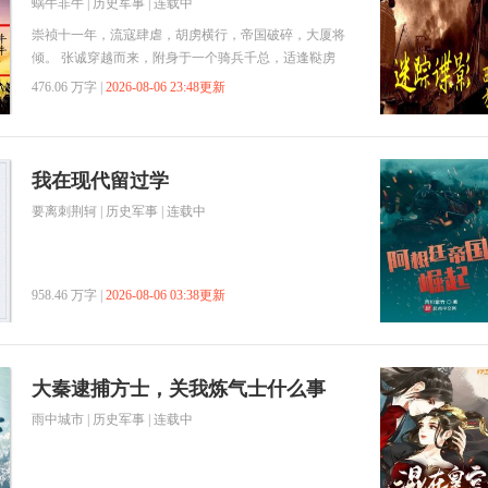
蜗牛非牛
|
历史军事
| 连载中
218万字。闲着无聊的朋友们，可以去看下。 好吧，还
有一本《最后的修仙者》，此书被封中，所以无视掉
崇祯十一年，流寇肆虐，胡虏横行，帝国破碎，大厦将
吧…… 群号：512240405，已满~二群：670934518
倾。 张诚穿越而来，附身于一个骑兵千总，适逢鞑虏
入寇，奉命随督臣卢象升入卫京畿。 且看张诚如何力
476.06 万字 |
2026-08-06 23:48更新
挽狂澜，平匪荡寇、驱除鞑虏。 重新织起大明江山，
使天下太平、四海威服，再开大明盛世！
我在现代留过学
要离刺荆轲
|
历史军事
| 连载中
958.46 万字 |
2026-08-06 03:38更新
大秦逮捕方士，关我炼气士什么事
雨中城市
|
历史军事
| 连载中