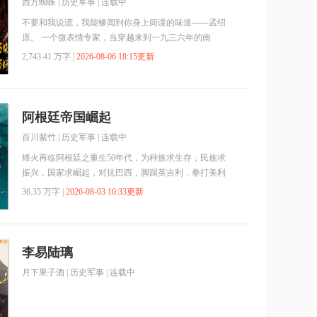
西方蜘蛛
|
历史军事
| 连载中
不要和我说谎，我能够闻到你身上间谍的味道——孟绍
原。 一个微表情专家，当穿越来到一九三六年的南
京，成为一名军统特工，他确定，自己能够改变很多东
2,743.41 万字 |
2026-08-06 18:15更新
西。
阿根廷帝国崛起
百川紫竹
|
历史军事
| 连载中
烽火再临阿根廷之重生50年代，为种族求生存，民族求
振兴，国家求崛起，对抗巴西，脚踢英吉利，拳打美利
坚，成为世界第五极，屹立于世界国家之林。
36.35 万字 |
2026-08-03 10:33更新
李易陆璃
月下果子酒
|
历史军事
| 连载中