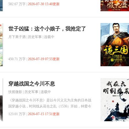
582.67 万字 |
2026-07-30 15:40更新
世子凶猛：这个小娘子，我抢定了
月下果子酒
|
历史军事
| 连载中
450.71 万字 |
2026-07-19 07:55更新
穿越战国之今川不息
扶摇微影
|
历史军事
| 连载中
《穿越战国之今川不息》是以今川义元为主角的日本战
国穿越小说，时间线从花仓之乱（1536）开始，钟爱今
川家的作者想写这本书已经很久了。本作是全新独立的
123.01 万字 |
2026-07-15 17:51更新
故事和主角，没有读过前作也丝毫不影响阅读（就像
jojo各部都是独立的一样），当然读过前作的老书友们