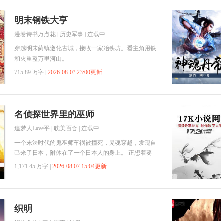
明末钢铁大亨
漫卷诗书万点花
|
历史军事
| 连载中
穿越明末蓟镇遵化古城，接收一家冶铁坊。看主角用铁
和火重整万里河山。
715.89 万字 |
2026-08-07 23:00更新
名侦探世界里的巫师
追梦人Love平
|
耽美百合
| 连载中
一个末法时代的鬼巫师车祸被撞死，灵魂穿越，发现自
己来了日本，附体在了一个日本人的身上。 正想着要
在日本闯出一个名堂来，结果顺手拿起一份报纸扫了一
1,171.45 万字 |
2026-08-07 15:04更新
眼—— 工藤新一，日本平成年代的福尔摩斯，警察的
救世主？ 卧槽，老子怎么穿到二次元的世界里了？
嗯，总而言之，这是一个巫师在柯南世界里充当路人甲
的故事…… PS：作者菌另外有完本作品《炼鬼修仙》
织明
653万字，《邪道鬼尊》365万字，《我的机械章鱼》