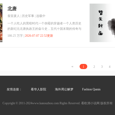
可以发现一些作为福利的彩蛋！
北唐
蚕室废人
|
历史军事
| 连载中
一个人吃人的黑暗时代一个倒霉的穿越者一个人类历史
的新纪元北唐执政王的奋斗史，五代十国末期的传奇与
梦想
186.25 万字 |
2026-07-07 22:52更新
«
1
2
3
4
友情连接：
看华人影院
海外周公解梦
Fashion Qamis
Copyright © 2011-2024www.kanouzhou.com Rights Reserved. 看欧洲小说网 版权所有