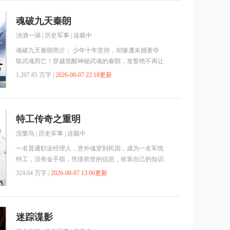
魂破九天秦朗
浊酒一湖
|
历史军事
| 连载中
魂破九天秦朗简介： 少年十年坚持，却惨遭未婚妻夺
取武魂而亡！穿越觉醒神秘武魂的秦朗，发誓绝不再让
别人左右自己的命运！自己要疯狂修炼，破碎未婚妻的
1,207.85 万字 |
2026-08-07 22:18更新
阴谋！自己要变得更强，主宰自己的命运！自己要笑傲
天下，成为一代丹帝！ 言情小说阁提供魂破九天秦朗
最新章节，魂破九天秦朗全文免费阅读，魂破九天秦朗
无弹窗广告清爽在线阅读体验！
特工传奇之重明
涅槃鸟
|
历史军事
| 连载中
一名普通职业经理人，意外魂穿到民国，成为一名军统
特工，没有金手指，凭借前世的信息，依靠自己的知识
并不断地学习、成长，在风云变幻的时代中为国家，为
324.04 万字 |
2026-08-07 13:06更新
民族贡献自己的力量，并创造了一段段精彩的特工传
奇……
迷踪谍影