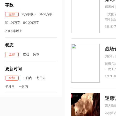
不正常了
字数
偶米粉
群：950
这个） 
全部
30万字以下
30-50万字
（大国
41892
苍生涂
50-100万字
100-200万字
下的儒
388.80 
有地泽
200万字以上
徐如林
小说家！
状态
战场
全部
连载
完本
勿亦行
退伍兵
更新时间
一次工
提供了
1,989.9
全部
三日内
七日内
同从此
工。 
半月内
一月内
务。从
迷踪
西方蜘
不要和