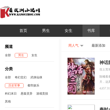
首页
男生
女生
书库
周人气
最新添加
频道
全部
男生
女生
神话
分类
坟土荒
陈曦看
全部
奇幻玄幻
武侠仙侠
天，这
历史军事
都市娱乐
队，这
4,657.3
剑断山
科幻末日
悬疑灵异
游戏竞技
顺手宰
其他
是哪里
下，狂
秦时