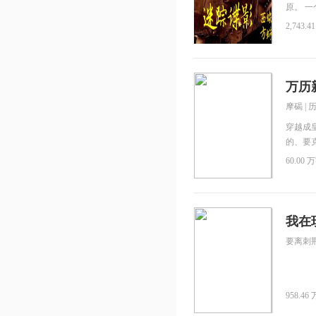
原。 
京，成
2,743.4
西。
万历
摩碣
|
穿越成
的、要
上重新
60.00 万
会，我还
我在
要离刺
958.46 