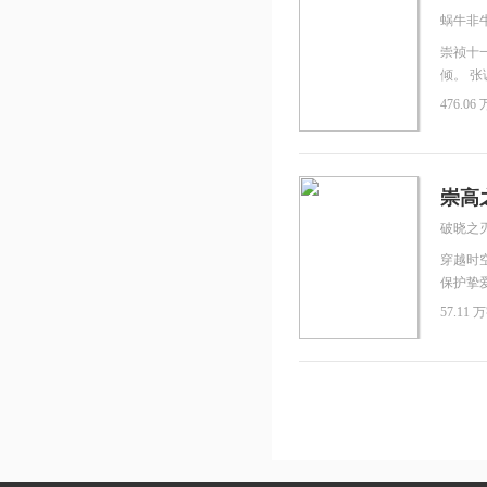
顾乔全
蜗牛非
读体验
崇祯十
倾。 
入寇，
476.06 
挽狂澜
使天下
崇高
破晓之
穿越时
保护挚
剑，破
57.11 万
晰，魔
携天地