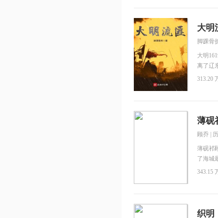
大明
脚踝骨
大明1
离了辽
成为了
313.20 
为一营
一不小
薄砚
顾乔
|
薄砚祁
了海城
的女儿
343.15 
嫁，而
男人，
男人翻
吧！？
织明