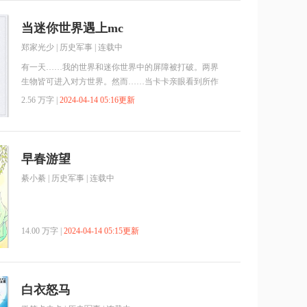
当迷你世界遇上mc
郑家光少
|
历史军事
| 连载中
有一天……我的世界和迷你世界中的屏障被打破。两界
生物皆可进入对方世界。然而……当卡卡亲眼看到所作
的一切时，就已下定决心。“不管这方世界有多强大，
2.56 万字 |
2024-04-14 05:16更新
我也要战胜它。”本书不看到结局最好不要发表言论
早春游望
綦小綦
|
历史军事
| 连载中
14.00 万字 |
2024-04-14 05:15更新
白衣怒马