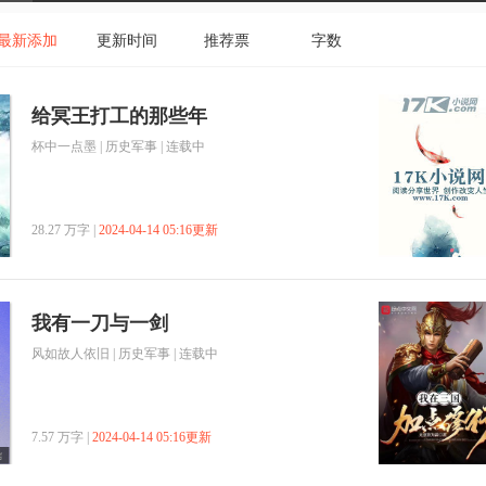
最新添加
更新时间
推荐票
字数
给冥王打工的那些年
杯中一点墨
|
历史军事
| 连载中
28.27 万字 |
2024-04-14 05:16更新
我有一刀与一剑
风如故人依旧
|
历史军事
| 连载中
7.57 万字 |
2024-04-14 05:16更新