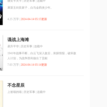
微笑卡夫卡
|
历史军事
| 连载中
犀渠玉剑良家子，白马金羁侠少年。
4.25 万字 |
2024-04-14 05:15更新
谍战上海滩
易升平华
|
历史军事
| 连载中
1941年战事不断，白云飞深入敌后，刺探情报，破坏敌
人计划，为战争胜利做出了贡献
7.03 万字 |
2024-04-14 05:14更新
不念星辰
上签喵的喵
|
历史军事
| 连载中