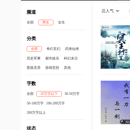
总人气
频道
全部
男生
女生
分类
全部
奇幻玄幻
武侠仙侠
历史军事
都市娱乐
科幻末日
悬疑灵异
游戏竞技
其他
字数
全部
30万字以下
30-50万字
50-100万字
100-200万字
200万字以上
状态