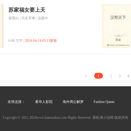
苏家福女要上天
梨墨白
|
历史军事
| 连载中
6.88 万字 |
2024-04-14 05:13更新
«
1
2
3
4
友情连接：
看华人影院
海外周公解梦
Fashion Qamis
Copyright © 2011-2024www.kanouzhou.com Rights Reserved. 看欧洲小说网 版权所有