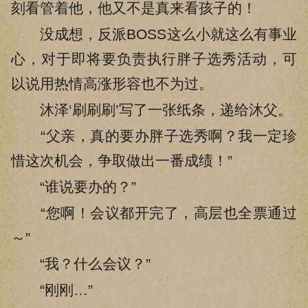
刻看管着他，他又不是真来看孩子的！
没成想，反派BOSS这么小就这么有事业
心，对于即将要负责执行胖子选秀活动，可
以说用热情高涨形容也不为过。
沐泽‘刷刷刷’写了一张纸条，递给沐父。
“父亲，真的要办胖子选秀啊？我一定珍
惜这次机会，争取做出一番成绩！”
“谁说要办的？”
“您啊！会议都开完了，高层也全票通过
～”
“我？什么会议？”
“刚刚…”