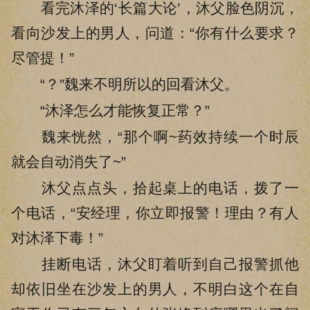
看完沐泽的‘长篇大论’，沐父脸色阴沉，
看向沙发上的男人，问道：“你有什么要求？
尽管提！”
“？”魏来不明所以的回看沐父。
“沐泽怎么才能恢复正常？”
魏来恍然，“那个啊~药效持续一个时辰
就会自动消失了~”
沐父点点头，拾起桌上的电话，拨了一
个电话，“安经理，你立即报警！理由？有人
对沐泽下毒！”
挂断电话，沐父盯着听到自己报警抓他
却依旧坐在沙发上的男人，不明白这个在自