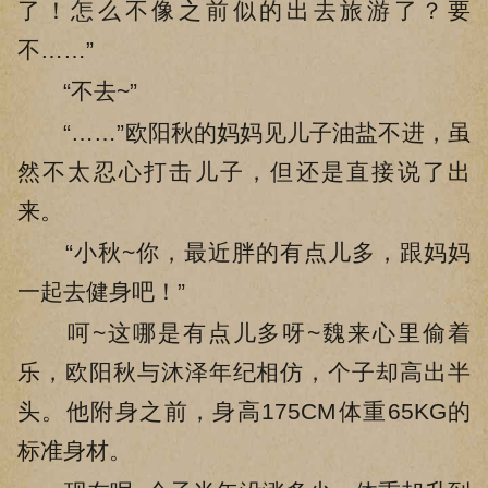
了！怎么不像之前似的出去旅游了？要
不……”
“不去~”
“……”欧阳秋的妈妈见儿子油盐不进，虽
然不太忍心打击儿子，但还是直接说了出
来。
“小秋~你，最近胖的有点儿多，跟妈妈
一起去健身吧！”
呵~这哪是有点儿多呀~魏来心里偷着
乐，欧阳秋与沐泽年纪相仿，个子却高出半
头。他附身之前，身高175CM体重65KG的
标准身材。