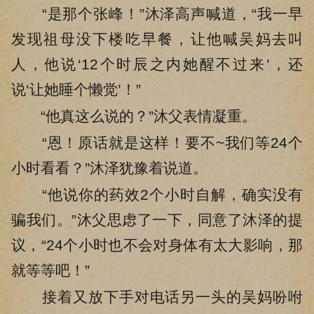
“是那个张峰！”沐泽高声喊道，“我一早
发现祖母没下楼吃早餐，让他喊吴妈去叫
人，他说‘12个时辰之内她醒不过来’，还
说‘让她睡个懒觉’！”
“他真这么说的？”沐父表情凝重。
“恩！原话就是这样！要不~我们等24个
小时看看？”沐泽犹豫着说道。
“他说你的药效2个小时自解，确实没有
骗我们。”沐父思虑了一下，同意了沐泽的提
议，“24个小时也不会对身体有太大影响，那
就等等吧！”
接着又放下手对电话另一头的吴妈吩咐