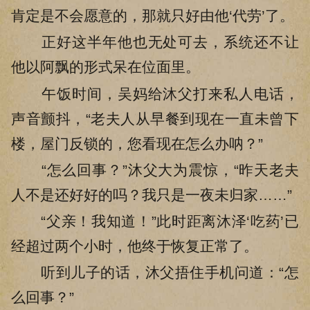
肯定是不会愿意的，那就只好由他‘代劳’了。
正好这半年他也无处可去，系统还不让
他以阿飘的形式呆在位面里。
午饭时间，吴妈给沐父打来私人电话，
声音颤抖，“老夫人从早餐到现在一直未曾下
楼，屋门反锁的，您看现在怎么办呐？”
“怎么回事？”沐父大为震惊，“昨天老夫
人不是还好好的吗？我只是一夜未归家……”
“父亲！我知道！”此时距离沐泽‘吃药’已
经超过两个小时，他终于恢复正常了。
听到儿子的话，沐父捂住手机问道：“怎
么回事？”