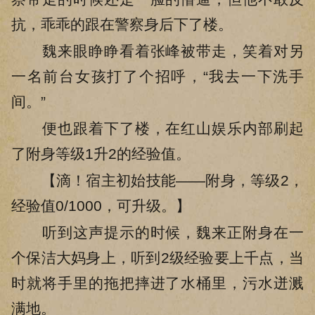
抗，乖乖的跟在警察身后下了楼。
魏来眼睁睁看着张峰被带走，笑着对另
一名前台女孩打了个招呼，“我去一下洗手
间。”
便也跟着下了楼，在红山娱乐内部刷起
了附身等级1升2的经验值。
【滴！宿主初始技能――附身，等级2，
经验值0/1000，可升级。】
听到这声提示的时候，魏来正附身在一
个保洁大妈身上，听到2级经验要上千点，当
时就将手里的拖把摔进了水桶里，污水迸溅
满地。