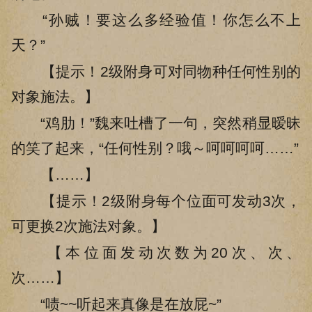
“孙贼！要这么多经验值！你怎么不上
天？”
【提示！2级附身可对同物种任何性别的
对象施法。】
“鸡肋！”魏来吐槽了一句，突然稍显暧昧
的笑了起来，“任何性别？哦～呵呵呵呵……”
【……】
【提示！2级附身每个位面可发动3次，
可更换2次施法对象。】
【本位面发动次数为20次、次、
次……】
“啧~~听起来真像是在放屁~”