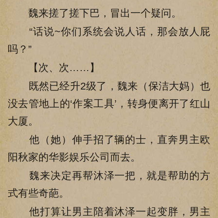
魏来搓了搓下巴，冒出一个疑问。
“话说~你们系统会说人话，那会放人屁
吗？”
【次、次……】
既然已经升2级了，魏来（保洁大妈）也
没去管地上的‘作案工具’，转身便离开了红山
大厦。
他（她）伸手招了辆的士，直奔男主欧
阳秋家的华影娱乐公司而去。
魏来决定再帮沐泽一把，就是帮助的方
式有些奇葩。
他打算让男主陪着沐泽一起变胖，男主