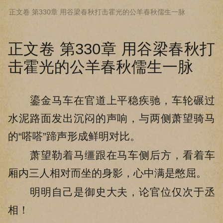
正文卷 第330章 用谷梁春秋打击霍光的公羊春秋儒生一脉
下拉阅读上一章
正文卷 第330章 用谷梁春秋打
击霍光的公羊春秋儒生一脉
鎏金马车在官道上平稳疾驰，车轮碾过
水泥路面发出沉闷的声响，与两侧萧望骑马
的“嗒嗒”蹄声形成鲜明对比。
萧望勒着马缰跟在马车侧后方，看着车
厢内三人相对而坐的身影，心中满是憋屈。
明明自己是御史大夫，论官位仅次于丞
相！