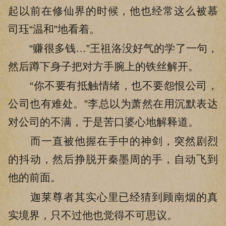
起以前在修仙界的时候，他也经常这么被慕
司珏“温和”地看着。
“赚很多钱…”王祖洛没好气的学了一句，
然后蹲下身子把对方手腕上的铁丝解开。
“你不要有抵触情绪，也不要怨恨公司，
公司也有难处。”李总以为萧然在用沉默表达
对公司的不满，于是苦口婆心地解释道。
而一直被他握在手中的神剑，突然剧烈
的抖动，然后挣脱开秦墨周的手，自动飞到
他的前面。
迦莱尊者其实心里已经猜到顾南烟的真
实境界，只不过他也觉得不可思议。