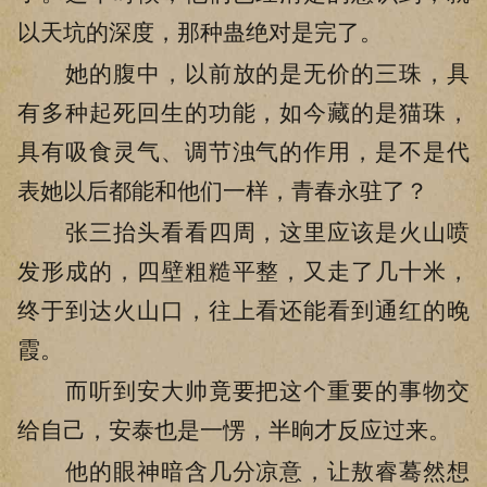
以天坑的深度，那种蛊绝对是完了。
她的腹中，以前放的是无价的三珠，具
有多种起死回生的功能，如今藏的是猫珠，
具有吸食灵气、调节浊气的作用，是不是代
表她以后都能和他们一样，青春永驻了？
张三抬头看看四周，这里应该是火山喷
发形成的，四壁粗糙平整，又走了几十米，
终于到达火山口，往上看还能看到通红的晚
霞。
而听到安大帅竟要把这个重要的事物交
给自己，安泰也是一愣，半晌才反应过来。
他的眼神暗含几分凉意，让敖睿蓦然想