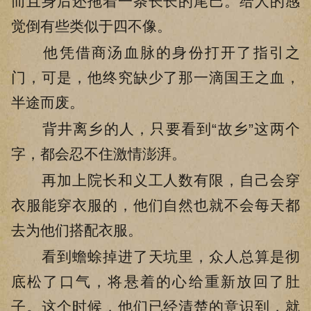
而且身后还拖着一条长长的尾巴。给人的感
觉倒有些类似于四不像。
他凭借商汤血脉的身份打开了指引之
门，可是，他终究缺少了那一滴国王之血，
半途而废。
背井离乡的人，只要看到“故乡”这两个
字，都会忍不住激情澎湃。
再加上院长和义工人数有限，自己会穿
衣服能穿衣服的，他们自然也就不会每天都
去为他们搭配衣服。
看到蟾蜍掉进了天坑里，众人总算是彻
底松了口气，将悬着的心给重新放回了肚
子。这个时候，他们已经清楚的意识到，就