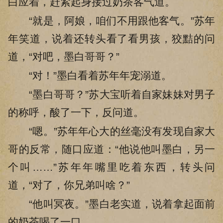
白应着，赶紧起身接过奶茶客气道。
“就是，阿娘，咱们不用跟他客气。”苏年
年笑道，说着还转头看了看男孩，狡黠的问
道，“对吧，墨白哥哥？”
“对！”墨白看着苏年年宠溺道。
“墨白哥哥？”苏大宝听着自家妹妹对男子
的称呼，酸了一下，反问道。
“嗯。”苏年年心大的丝毫没有发现自家大
哥的反常，随口应道：“他说他叫墨白，另一
个叫……”苏年年嘴里吃着东西，转头问
道，“对了，你兄弟叫啥？”
“他叫冥夜。”墨白老实道，说着拿起面前
的奶茶喝了一口。