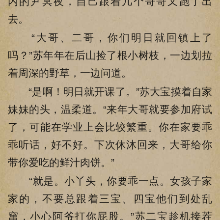
内的尹冥夜，自己跟着几个哥哥又跑了出
去。
“大哥、二哥，你们明日就回镇上了
吗？”苏年年在后山捡了根小树枝，一边划拉
着周深的野草，一边问道。
“是啊！明日就开课了。”苏大宝摸着自家
妹妹的头，温柔道。“来年大哥就要参加府试
了，可能在学业上会比较繁重。你在家要乖
乖听话，好不好。下次休沐回来，大哥给你
带你爱吃的鲜汁肉饼。”
“就是。小丫头，你要乖一点。女孩子家
家的，不要总跟着三宝、四宝他们到处乱
窜，小心阿爷打你屁股。”苏二宝趁机接茬