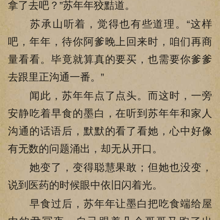
拿了去吧？”苏年年狡黠道。
苏承山听着，觉得也有些道理。“这样
吧，年年，待你阿爹晚上回来时，咱们再商
量看看。毕竟就算真的要买，也需要你爹爹
去跟里正沟通一番。”
闻此，苏年年点了点头。而这时，一旁
安静吃着早食的墨白，在听到苏年年和家人
沟通的话语后，默默的看了看她，心中好像
有无数的问题涌出，却无从开口。
她变了，变得聪慧果敢；但她也没变，
说到医药的时候眼中依旧闪着光。
早食过后，苏年年让墨白把吃食端给屋