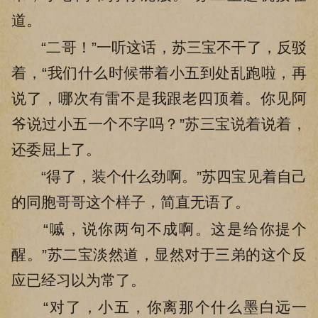
道。
“二哥！”一听这话，苏三宝不干了，反驳
着，“我们什么时候带着小五到处乱跑啦，再
说了，哪次有雷不是我跟老四顶着。你见阿
爷说过小五一个不字吗？”苏三宝说着说着，
还委屈上了。
“得了，装个什么劲啊。”苏四宝见着自己
的同胞哥哥这个样子，简直无语了。
“嘁，说你两句不成啊。这是给你提个
醒。”苏二宝淡然道，显然对于三弟的这个反
应已经习以为常了。
“对了，小五，你离那个什么墨白远一