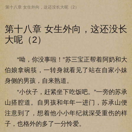
第十八章 女生外向，这还没长大呢（2）
下拉阅读上一章
第十八章 女生外向，这还没长
大呢（2）
“呦，你没事啦！”苏三宝正帮着阿奶和大
伯娘拿碗筷，一转身就看见了站在自家小妹
身侧的男孩，自来熟道。
“小伙子，赶紧坐下吃饭吧。”一旁的苏承
山搭腔道。自男孩和年年一进门，苏承山便
注意到了，想着他小小年纪就深受重伤的样
子，也格外的多了一分怜爱。