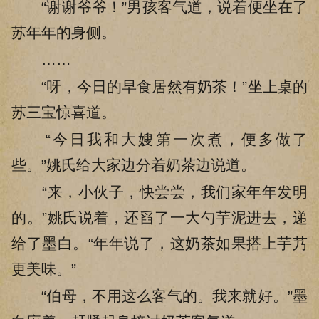
“谢谢爷爷！”男孩客气道，说着便坐在了
苏年年的身侧。
……
“呀，今日的早食居然有奶茶！”坐上桌的
苏三宝惊喜道。
“今日我和大嫂第一次煮，便多做了
些。”姚氏给大家边分着奶茶边说道。
“来，小伙子，快尝尝，我们家年年发明
的。”姚氏说着，还舀了一大勺芋泥进去，递
给了墨白。“年年说了，这奶茶如果搭上芋艿
更美味。”
“伯母，不用这么客气的。我来就好。”墨