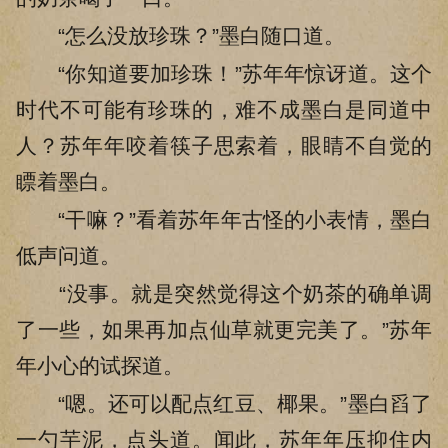
“怎么没放珍珠？”墨白随口道。
“你知道要加珍珠！”苏年年惊讶道。这个
时代不可能有珍珠的，难不成墨白是同道中
人？苏年年咬着筷子思索着，眼睛不自觉的
瞟着墨白。
“干嘛？”看着苏年年古怪的小表情，墨白
低声问道。
“没事。就是突然觉得这个奶茶的确单调
了一些，如果再加点仙草就更完美了。”苏年
年小心的试探道。
“嗯。还可以配点红豆、椰果。”墨白舀了
一勺芋泥，点头道。闻此，苏年年压抑住内