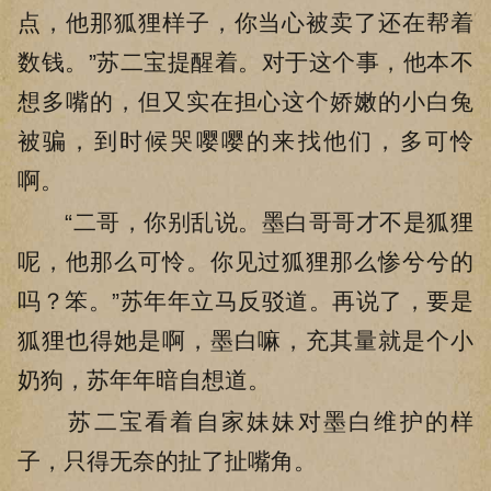
点，他那狐狸样子，你当心被卖了还在帮着
数钱。”苏二宝提醒着。对于这个事，他本不
想多嘴的，但又实在担心这个娇嫩的小白兔
被骗，到时候哭嘤嘤的来找他们，多可怜
啊。
“二哥，你别乱说。墨白哥哥才不是狐狸
呢，他那么可怜。你见过狐狸那么惨兮兮的
吗？笨。”苏年年立马反驳道。再说了，要是
狐狸也得她是啊，墨白嘛，充其量就是个小
奶狗，苏年年暗自想道。
苏二宝看着自家妹妹对墨白维护的样
子，只得无奈的扯了扯嘴角。