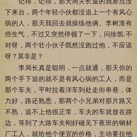
记得，记得，那天周关长逼的我差点没
下来台，两个年轻小伙都没追上一个有风心
病的人，那天我回去就操练他俩。李树淮有
些生气，不过又突然停顿了一下，问徐凯:不
对呀，两个壮小伙子既然没跑过他，不应该
呀？莫非是？
李局长真是聪明，一点就通，那天你的
两个手下追的就不是有风心病的工人，而是
那个车夫，平时拉着洋车到处走街串巷，体
力好，路还熟悉，那两个小兄弟对那片路又
不熟，追不上他很正常，车夫的车就放在路
边，等到了大路车夫刚好碰见下夜班的钢材
厂工人，就给他个便宜的价格，主动要拉他