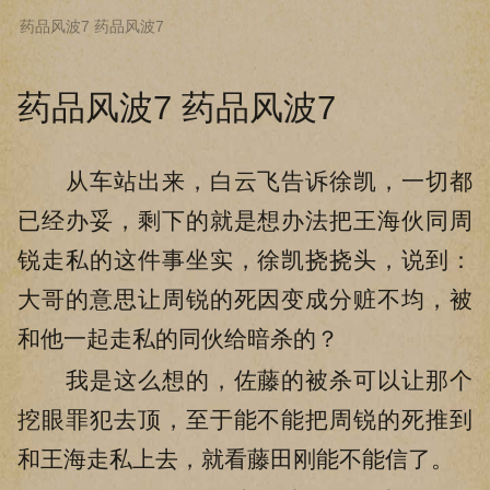
药品风波7 药品风波7
下拉阅读上一章
药品风波7 药品风波7
从车站出来，白云飞告诉徐凯，一切都
已经办妥，剩下的就是想办法把王海伙同周
锐走私的这件事坐实，徐凯挠挠头，说到：
大哥的意思让周锐的死因变成分赃不均，被
和他一起走私的同伙给暗杀的？
我是这么想的，佐藤的被杀可以让那个
挖眼罪犯去顶，至于能不能把周锐的死推到
和王海走私上去，就看藤田刚能不能信了。