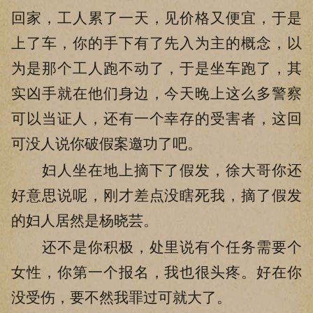
回家，工人累了一天，见价格又便宜，于是
上了车，你的手下有了先入为主的概念，以
为是那个工人跑不动了，于是坐车跑了，其
实凶手就在他们身边，今天晚上这么多警察
可以当证人，还有一个幸存的受害者，这回
可没人说你破假案邀功了吧。
妇人坐在地上摘下了假发，徐大哥你还
好意思说呢，刚才差点没瞎死我，摘了假发
的妇人居然是杨晓芸。
还不是你积极，处里说有个任务需要个
女性，你第一个报名，我也很头疼。好在你
没受伤，要不然我罪过可就大了。