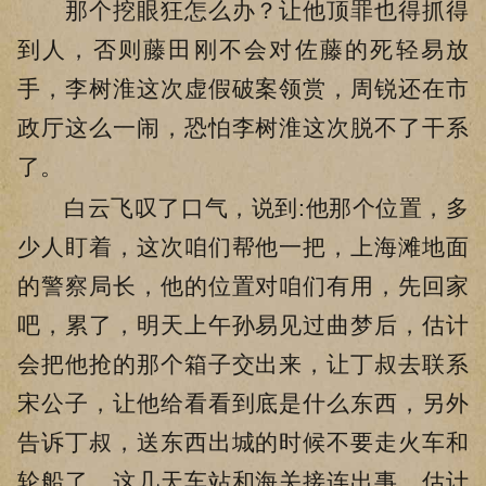
那个挖眼狂怎么办？让他顶罪也得抓得
到人，否则藤田刚不会对佐藤的死轻易放
手，李树淮这次虚假破案领赏，周锐还在市
政厅这么一闹，恐怕李树淮这次脱不了干系
了。
白云飞叹了口气，说到:他那个位置，多
少人盯着，这次咱们帮他一把，上海滩地面
的警察局长，他的位置对咱们有用，先回家
吧，累了，明天上午孙易见过曲梦后，估计
会把他抢的那个箱子交出来，让丁叔去联系
宋公子，让他给看看到底是什么东西，另外
告诉丁叔，送东西出城的时候不要走火车和
轮船了，这几天车站和海关接连出事，估计