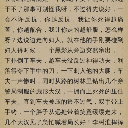
干不了那事可别怪我呀，不过得先说好，一
会不许反抗，你越反抗，我让你死得越痛
苦，你越配合，我让你走的越舒服，怎么样
呀？边说边走向妇人。就在他的手刚要碰到
妇人得时候，一个黑影从旁边突然窜出，一
下扑倒了车夫，趁车夫没反过神得功夫，利
落得夺下手中的刀，一下刺入他的大腿，车
夫一声惨叫，同时从路的树林里钻出几个穿
警局制服的彪形大汉，一拥而上死死的压住
车夫。直到车夫被压的透不过气，双手带上
手铐，一个胖子从远处带着笑意缓缓走来，
几个大汉见了急忙喊着局长好！李树淮挥挥