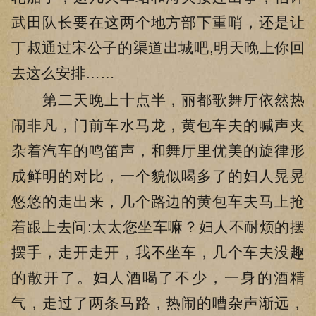
武田队长要在这两个地方部下重哨，还是让
丁叔通过宋公子的渠道出城吧,明天晚上你回
去这么安排……
第二天晚上十点半，丽都歌舞厅依然热
闹非凡，门前车水马龙，黄包车夫的喊声夹
杂着汽车的鸣笛声，和舞厅里优美的旋律形
成鲜明的对比，一个貌似喝多了的妇人晃晃
悠悠的走出来，几个路边的黄包车夫马上抢
着跟上去问:太太您坐车嘛？妇人不耐烦的摆
摆手，走开走开，我不坐车，几个车夫没趣
的散开了。妇人酒喝了不少，一身的酒精
气，走过了两条马路，热闹的嘈杂声渐远，