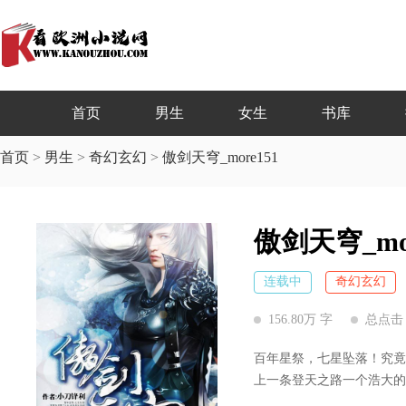
首页
男生
女生
书库
首页
>
男生
>
奇幻玄幻
>
傲剑天穹_more151
傲剑天穹_mor
连载中
奇幻玄幻
156.80万 字
总点击 
百年星祭，七星坠落！究
上一条登天之路一个浩大的