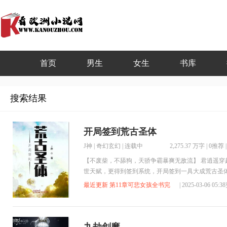
首页
男生
女生
书库
搜索结果
开局签到荒古圣体
J神
|
奇幻玄幻
| 连载中
2,275.37 万字
|
0推荐
【不废柴，不舔狗，天骄争霸暴爽无敌流】 君逍遥
世天赋，更得到签到系统，开局签到一具大成荒古圣
在十岁宴上签到，获得七星奖励，至尊骨！ 在青铜仙
最近更新 第11章可悲女孩全书完
| 2025-03-06 05:
到，获得十星奖励，他化自在大法！ 无数年后，君逍
路尽头，我为巅峰！”