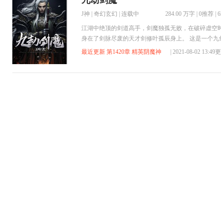
九劫剑魔
J神
|
奇幻玄幻
| 连载中
284.00 万字
|
0推荐
|
江湖中绝顶的剑道高手，剑魔独孤无败，在破碎虚空
身在了剑脉尽废的天才剑修叶孤辰身上。 这是一个
承，更有神秘的太古名剑录，记载了撼天动地的一百
最近更新 第1420章 精英阴魔神
| 2021-08-02 13:4
融前世武学，夺太古名剑，证万古剑道！